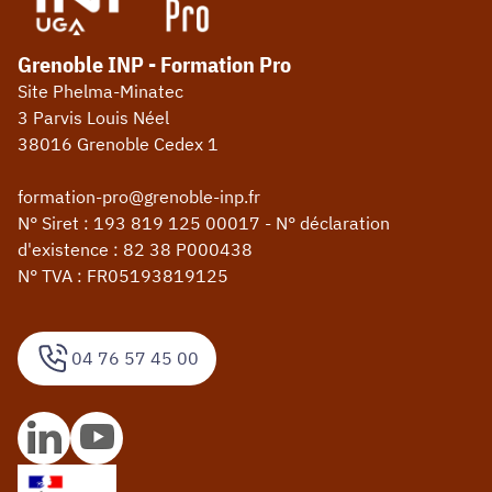
Grenoble INP - Formation Pro
Site Phelma-Minatec
3 Parvis Louis Néel
38016 Grenoble Cedex 1
formation-pro@grenoble-inp.fr
N° Siret : 193 819 125 00017 - N° déclaration
d'existence : 82 38 P000438
N° TVA : FR05193819125
04 76 57 45 00