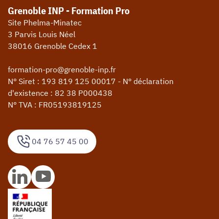
Grenoble INP - Formation Pro
Site Phelma-Minatec
3 Parvis Louis Néel
38016 Grenoble Cedex 1
formation-pro@grenoble-inp.fr
N° Siret : 193 819 125 00017 - N° déclaration
d'existence : 82 38 P000438
N° TVA : FR05193819125
04 76 57 45 00