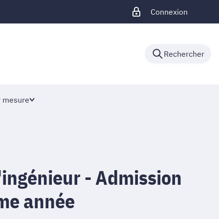
Connexion
Rechercher
r mesure
'ingénieur - Admission
me année