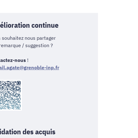
lioration continue
 souhaitez nous partager
remarque / suggestion ?
actez-nous
!
ail.agate@grenoble-inp.fr
idation des acquis