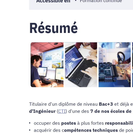
Accessible en
Formation continue
Résumé
Titulaire d'un diplôme de niveau
Bac+3
et déjà e
d'Ingénieur
(
CTI
) d'une des
7 de nos écoles de
occuper des
postes
à plus fortes
responsabili
acquérir des c
ompétences techniques
de poi