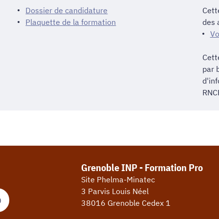
Dossier de candidature
Cett
Plaquette de la formation
des 
Vo
Cett
par 
d'inf
RNCP
Grenoble INP - Formation Pro
Site Phelma-Minatec
3 Parvis Louis Néel
0
38016 Grenoble Cedex 1