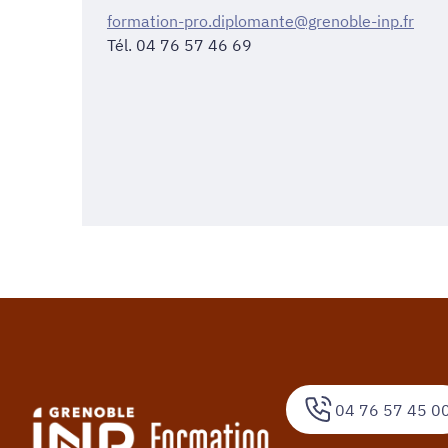
formation-pro.diplomante@grenoble-inp.fr
Tél. 04 76 57 46 69
04 76 57 45 0