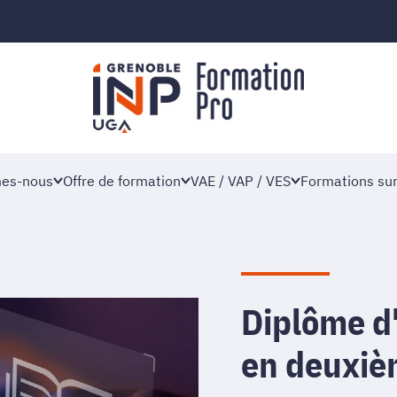
es-nous
Offre de formation
VAE / VAP / VES
Formations su
Diplôme d
en deuxiè