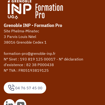
Grenoble INP - Formation Pro
Site Phelma-Minatec
3 Parvis Louis Néel
38016 Grenoble Cedex 1
formation-pro@grenoble-inp.fr
N° Siret : 193 819 125 00017 - N° déclaration
d'existence : 82 38 P000438
N° TVA : FR05193819125
04 76 57 45 00