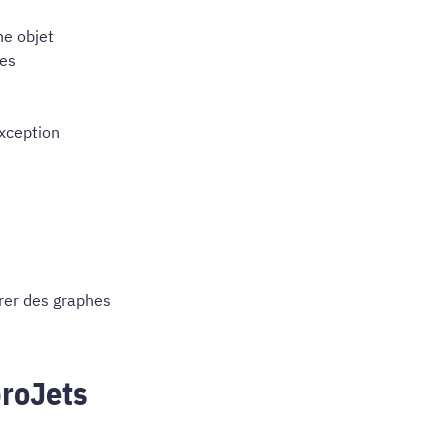
he objet
ues
xception
nérer des graphes
roJets