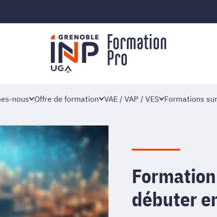
es-nous
Offre de formation
VAE / VAP / VES
Formations su
Formation
débuter en