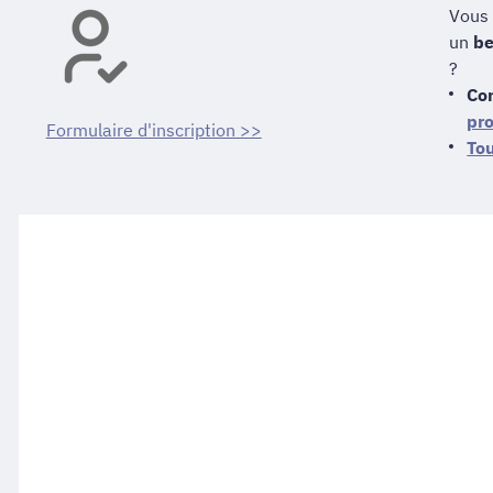
Vous 
un
be
?
Co
pr
Formulaire d'inscription >>
Tou