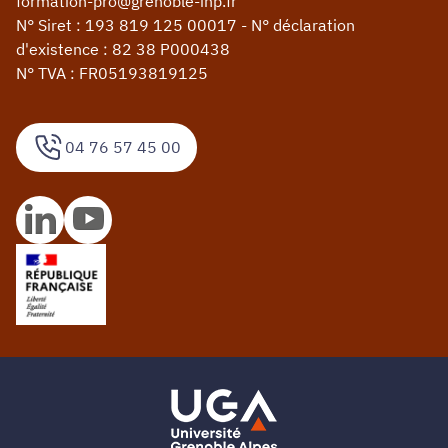
formation-pro@grenoble-inp.fr
N° Siret : 193 819 125 00017 - N° déclaration
d'existence : 82 38 P000438
N° TVA : FR05193819125
04 76 57 45 00