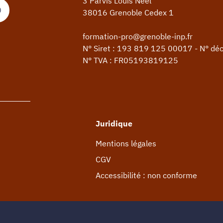
3 Parvis Louis Néel
0
38016 Grenoble Cedex 1
formation-pro@grenoble-inp.fr
N° Siret : 193 819 125 00017 - N° dé
N° TVA : FR05193819125
Juridique
Mentions légales
CGV
Accessibilité : non conforme