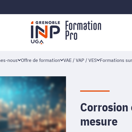
es-nous
Offre de formation
VAE / VAP / VES
Formations su
Corrosion 
mesure