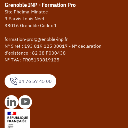
Grenoble INP - Formation Pro
Site Phelma-Minatec
3 Parvis Louis Néel
38016 Grenoble Cedex 1
formation-pro@grenoble-inp.fr
N° Siret : 193 819 125 00017 - N° déclaration
d'existence : 82 38 P000438
N° TVA : FR05193819125
04 76 57 45 00