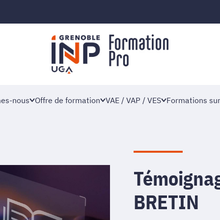
es-nous
Offre de formation
VAE / VAP / VES
Formations su
Témoignag
BRETIN