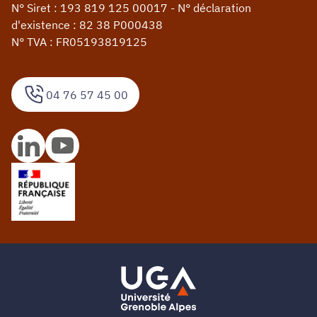
N° Siret : 193 819 125 00017 - N° déclaration
d'existence : 82 38 P000438
N° TVA : FR05193819125
04 76 57 45 00