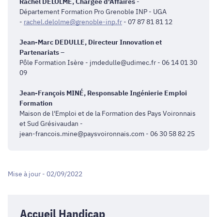
Rachel DELOLME, Chargée d'Affaires
-
Département Formation Pro Grenoble INP - UGA
-
rachel.delolme@grenoble-inp.fr
- 07 87 81 81 12
Jean-Marc DEDULLE,
Directeur Innovation et
Partenariats
–
Pôle Formation Isère - jmdedulle@udimec.fr - 06 14 01 30
09
Jean-François MINÉ,
Responsable Ingénierie Emploi
Formation
Maison de l'Emploi et de la Formation des Pays Voironnais
et Sud Grésivaudan -
jean-francois.mine@paysvoironnais.com - 06 30 58 82 25
Mise à jour - 02/09/2022
Accueil Handicap