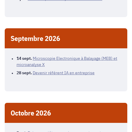
Septembre 2026
14
sept.
Microscopie Electronique à Balayage (MEB) et
microanalyse X
28
sept.
Devenir référent IA en entreprise
Octobre 2026