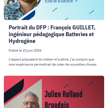
Batteries
et
Hydrogène
Portrait du DFP : François GUILLET,
ingénieur pédagogique Batteries et
Hydrogène
Publié le 22 juin 2026
L’aspect polyvalent du métier m’a attiré, j’ai compris que
mon expérience permettrait de créer de nouvelles choses.
Portrait
du
DFP
:
Julien
Rolland