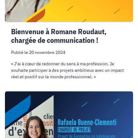
Bienvenue à Romane Roudaut,
chargée de communication !
Publié le 20 novembre 2024
« J’ai à cœur de redonner du sens à ma profession. Je
souhaite participer à des projets ambitieux avec un impact
réel et positif sur le monde professionnel. »
Bienvenue
à
Rafaela
Bueno-
Clementi,
Chargée