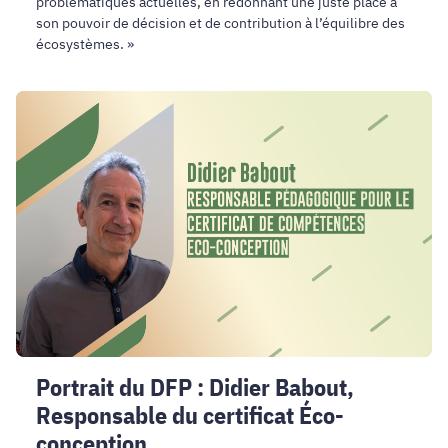
problématiques actuelles, en redonnant une juste place à
son pouvoir de décision et de contribution à l’équilibre des
écosystèmes. »
Portrait
du
DFP
:
Didier
Babout,
Responsable
du
certificat
Éco-
conception
Portrait du DFP : Didier Babout,
Responsable du certificat Éco-
conception