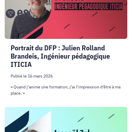
Brandeis,
Ingénieur
pédagogique
ITICIA
Portrait du DFP : Julien Rolland
Brandeis, Ingénieur pédagogique
ITICIA
Publié le 16 mars 2026
« Quand j’anime une formation, j’ai l’impression d’être à ma
place. »
Portrait
du
DFP
: