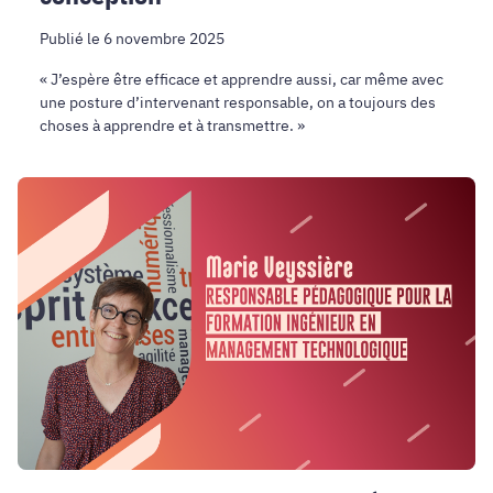
Publié le 6 novembre 2025
« J’espère être efficace et apprendre aussi, car même avec
une posture d’intervenant responsable, on a toujours des
choses à apprendre et à transmettre. »
Portrait
du
DFP
:
Marie
Veyssière,
responsable
pédagogique
pour
le
diplôme
IMT