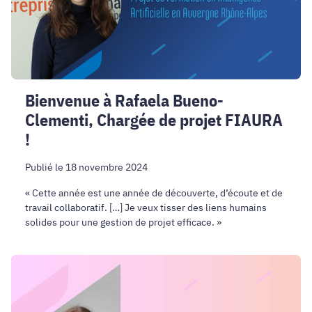
de
projet
FIAURA
!
Bienvenue à Rafaela Bueno-
Clementi, Chargée de projet FIAURA
!
Publié le 18 novembre 2024
« Cette année est une année de découverte, d’écoute et de
travail collaboratif. […] Je veux tisser des liens humains
solides pour une gestion de projet efficace. »
Bienvenue
à
Aleksandra