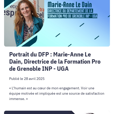
Marie-
Anne
Le
Dain,
Directrice
de
la
Formation
Portrait du DFP : Marie-Anne Le
Pro
Dain, Directrice de la Formation Pro
de
Grenoble
de Grenoble INP - UGA
INP
-
Publié le 28 avril 2025
UGA
« L’humain est au cœur de mon engagement. Voir une
équipe motivée et impliquée est une source de satisfaction
immense. »
Jessica