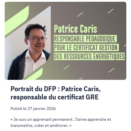
Portrait
du
DFP
:
Patrice
Caris,
responsable
du
certificat
GRE
Portrait du DFP : Patrice Caris,
responsable du certificat GRE
Publié le 27 janvier 2026
« Je suis un apprenant permanent. J'aime apprendre et
transmettre, créer et améliorer. »