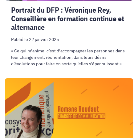
alternance
Portrait du DFP : Véronique Rey,
Conseillère en formation continue et
alternance
Publié le 22 janvier 2025
« Ce qui m’anime, c’est d’accompagner les personnes dans
leur changement, réorientation, dans leurs désirs
d’évolutions pour faire en sorte qu'elles s'épanouissent »
Bienvenue
à
Romane
Roudaut,
chargée
de
communication
!