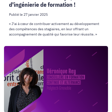
d'ingénierie de formation !
Publié le 27 janvier 2025
« J’ai à cœur de contribuer activement au développement
des compétences des stagiaires, en leur offrant un
accompagnement de qualité qui favorise leur réussite. »
Portrait
du
DFP
:
Véronique
Rey,
Conseillère
en
formation
continue
et