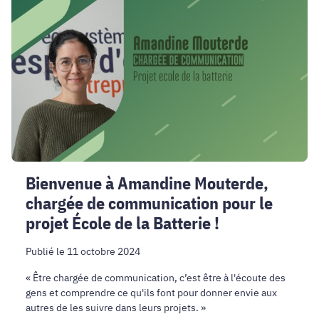
Amandine
Mouterde,
chargée
de
communication
pour
le
projet
École
de
Bienvenue à Amandine Mouterde,
la
chargée de communication pour le
Batterie
!
projet École de la Batterie !
Publié le 11 octobre 2024
« Être chargée de communication, c’est être à l'écoute des
gens et comprendre ce qu'ils font pour donner envie aux
autres de les suivre dans leurs projets. »