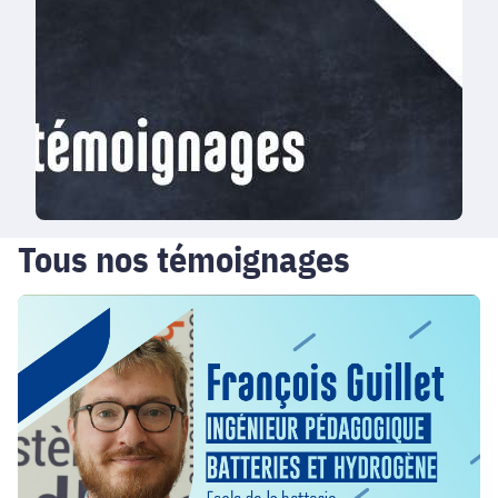
Tous nos témoignages
Portrait
du
DFP
:
François
GUILLET,
ingénieur
pédagogique