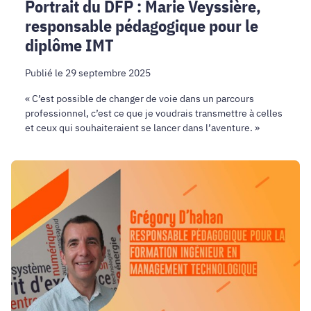
Portrait du DFP : Marie Veyssière,
responsable pédagogique pour le
diplôme IMT
Publié le 29 septembre 2025
« C’est possible de changer de voie dans un parcours
professionnel, c’est ce que je voudrais transmettre à celles
et ceux qui souhaiteraient se lancer dans l’aventure. »
Portrait
du
DFP
:
Grégory
D'hahan,
responsable
pédagogique
pour