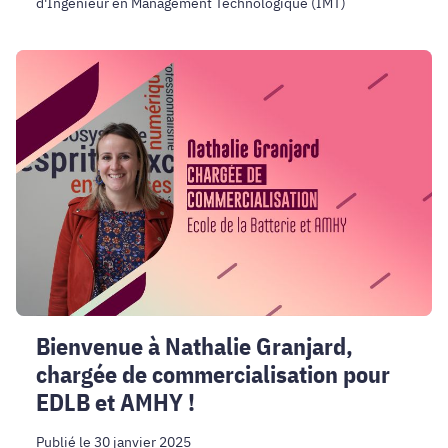
d'Ingénieur en Management Technologique (IMT)
Bienvenue
à
Nathalie
Granjard,
chargée
de
commercialisation
pour
EDLB
et
AMHY
!
Bienvenue à Nathalie Granjard,
chargée de commercialisation pour
EDLB et AMHY !
Publié le 30 janvier 2025